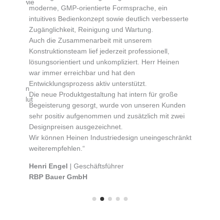
enten sowie
moderne, GMP-orientierte Formsprache, ein
Kommu
Lösung
intuitives Bedienkonzept sowie deutlich verbesserte
profe
greich
Zugänglichkeit, Reinigung und Wartung.
Atmos
it konnte
Auch die Zusammenarbeit mit unserem
Herrn
ch
Konstruktionsteam lief jederzeit professionell,
Ulric
lösungsorientiert und unkompliziert. Herr Heinen
Peit
war immer erreichbar und hat den
 auch im
Entwicklungsprozess aktiv unterstützt.
mit Ihnen
Die neue Produktgestaltung hat intern für große
ich absolut
Begeisterung gesorgt, wurde von unseren Kunden
sehr positiv aufgenommen und zusätzlich mit zwei
Designpreisen ausgezeichnet.
Wir können Heinen Industriedesign uneingeschränkt
weiterempfehlen.“
Henri Engel
| Geschäftsführer
RBP Bauer GmbH