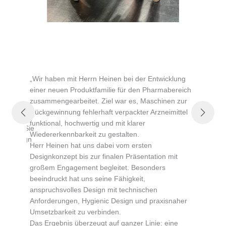
„Sehr
„Wir haben mit Herrn Heinen bei der Entwicklung
erfol
einer neuen Produktfamilie für den Pharmabereich
von u
zusammengearbeitet. Ziel war es, Maschinen zur
Gesta
r
Rückgewinnung fehlerhaft verpackter Arzneimittel
multi
SS Candy
funktional, hochwertig und mit klarer
Entgr
beitet. Sie
Wiedererkennbarkeit zu gestalten.
Oberf
ic Design
Herr Heinen hat uns dabei vom ersten
indus
orragend
Designkonzept bis zur finalen Präsentation mit
Bedie
großem Engagement begleitet. Besonders
der H
beeindruckt hat uns seine Fähigkeit,
Vorde
gnansatz
anspruchsvolles Design mit technischen
Herrn
nd,
Anforderungen, Hygienic Design und praxisnaher
Lösun
 Nutzer.
Umsetzbarkeit zu verbinden.
die e
und
Das Ergebnis überzeugt auf ganzer Linie: eine
einer